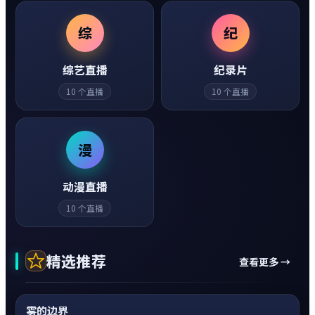
综
纪
综艺直播
纪录片
10
个直播
10
个直播
漫
动漫直播
10
个直播
精选推荐
查看更多 →
动作
0:20
神作
超清4K
雾的边界