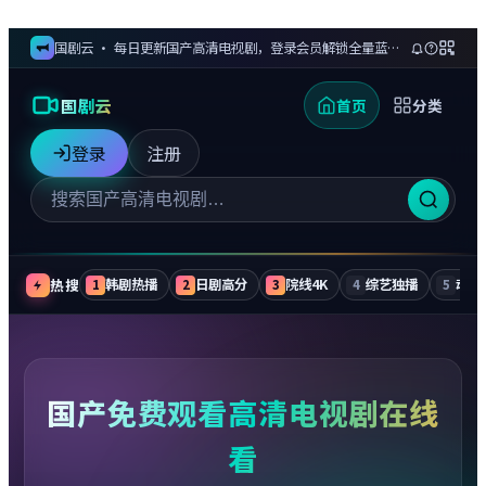
国剧云 · 每日更新国产高清电视剧，登录会员解锁全量蓝光剧集与无广告追更
国剧云
首页
分类
登录
注册
热搜
韩剧热播
日剧高分
院线4K
综艺独播
动漫
1
2
3
4
5
国产免费观看高清电视剧在线
看