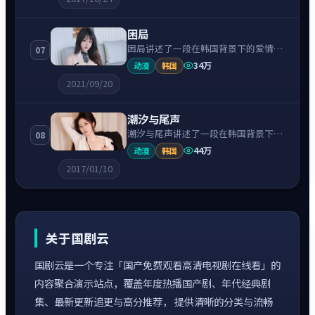
奏紧凑、情绪克制。
困局
困局讲述了一段在韩国背景下的爱情故
07
事，围绕汤唯饰演的主角逐层展开，人
34万
动漫
韩国
物动机与命运转折相互牵引，节奏紧
2021/09/20
凑、情绪克制。
潮汐与尾声
潮汐与尾声讲述了一段在韩国背景下的
08
爱情故事，围绕李秉宪饰演的主角逐层
44万
动漫
韩国
展开，人物动机与命运转折相互牵引，
2017/01/10
节奏紧凑、情绪克制。
关于国剧云
国剧云是一个专注「国产免费观看高清电视剧在线看」的
内容聚合演示站点，覆盖年度热播国产剧、年代经典剧
集、最新更新追更与高分推荐， 提供清晰的分类与流畅