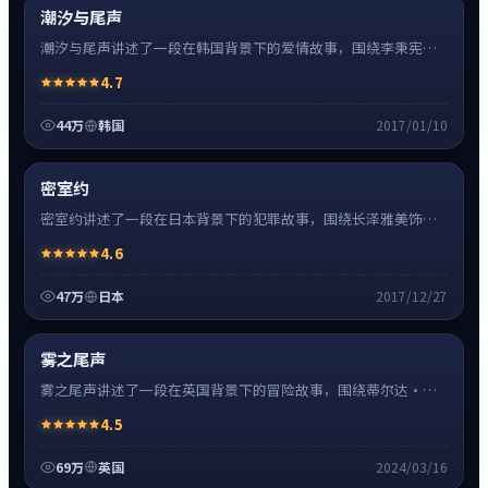
热
超清4K
潮汐与尾声
潮汐与尾声讲述了一段在韩国背景下的爱情故事，围绕李秉宪饰
演的主角逐层展开，人物动机与命运转折相互牵引，节奏紧凑、
4.7
情绪克制。
44万
韩国
2017/01/10
犯罪
32:48
热
超清4K
密室约
密室约讲述了一段在日本背景下的犯罪故事，围绕长泽雅美饰演
的主角逐层展开，人物动机与命运转折相互牵引，节奏紧凑、情
4.6
绪克制。
47万
日本
2017/12/27
冒险
0:55
热
超清4K
雾之尾声
雾之尾声讲述了一段在英国背景下的冒险故事，围绕蒂尔达·斯
文顿饰演的主角逐层展开，人物动机与命运转折相互牵引，节奏
4.5
紧凑、情绪克制。
69万
英国
2024/03/16