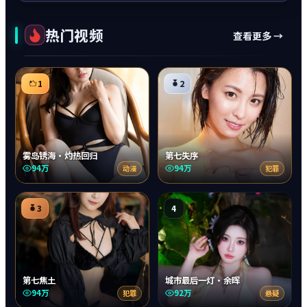
热门视频
查看更多 →
1
2
雾岛锈海·灼热回归
第七失序
94万
94万
动漫
犯罪
3
4
第七焦土
城市最后一灯·余晖
94万
92万
犯罪
悬疑