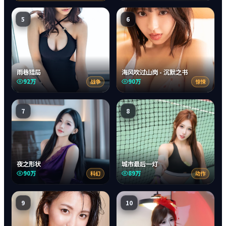
5
6
雨巷猎局
海风吹过山岗 - 沉默之书
92万
90万
战争
惊悚
7
8
夜之形状
城市最后一灯
90万
89万
科幻
动作
9
10