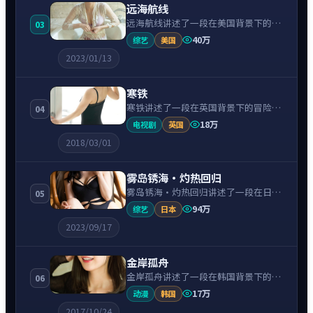
远海航线
远海航线讲述了一段在美国背景下的动
03
漫故事，围绕斯嘉丽·约翰逊饰演的主
40万
综艺
美国
角逐层展开，人物动机与命运转折相互
2023/01/13
牵引，节奏紧凑、情绪克制。
寒铁
寒铁讲述了一段在英国背景下的冒险故
04
事，围绕基里安·墨菲饰演的主角逐层
18万
电视剧
英国
展开，人物动机与命运转折相互牵引，
2018/03/01
节奏紧凑、情绪克制。
雾岛锈海·灼热回归
雾岛锈海·灼热回归讲述了一段在日本
05
背景下的动漫故事，围绕木村拓哉饰演
94万
综艺
日本
的主角逐层展开，人物动机与命运转折
2023/09/17
相互牵引，节奏紧凑、情绪克制。
金岸孤舟
金岸孤舟讲述了一段在韩国背景下的悬
06
疑故事，围绕朴叙俊饰演的主角逐层展
17万
动漫
韩国
开，人物动机与命运转折相互牵引，节
2017/10/24