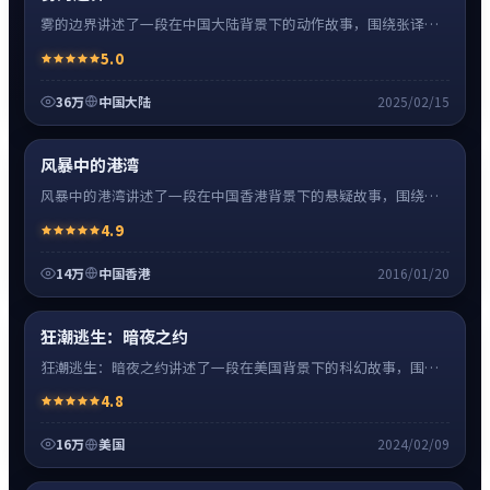
雾的边界讲述了一段在中国大陆背景下的动作故事，围绕张译饰
演的主角逐层展开，人物动机与命运转折相互牵引，节奏紧凑、
5.0
情绪克制。
36万
中国大陆
2025/02/15
悬疑
8:27
热
超清4K
风暴中的港湾
风暴中的港湾讲述了一段在中国香港背景下的悬疑故事，围绕刘
德华饰演的主角逐层展开，人物动机与命运转折相互牵引，节奏
4.9
紧凑、情绪克制。
14万
中国香港
2016/01/20
科幻
16:34
热
高清
狂潮逃生：暗夜之约
狂潮逃生：暗夜之约讲述了一段在美国背景下的科幻故事，围绕
斯嘉丽·约翰逊饰演的主角逐层展开，人物动机与命运转折相互
4.8
牵引，节奏紧凑、情绪克制。
16万
美国
2024/02/09
爱情
24:41